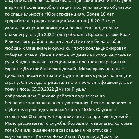
Сохранилась даже записочка с адресами друзей по службе
в армии.После демобилизации поступил заочно обучаться
по специальности «Юриспруденция». Более 10 лет
проработал в рядах полиции(милиции).В 2012 году
уволился из рядов полиции и решил стал водителем
большегрузов. До 2022 года работал в Красноярском Крае
Кежемского района возил лес.У Дмитрия была особая
любовь к машинам и оружию. Что-то коллекционировал,
собирал, клеил. Даже в сложных делах никогда не опускал
руки.Когда началась специальная военная операция на
Украине Дмитрий приехал домой. Мама сразу поняла –
Дима подписал контракт и будет в первых рядах защищать
страну. Он всегда отрицательно относился к фашизму.Так и
получилось. 05.09.2022 Дмитрий ушел
добровольцем.Сначала работал водителем на
бензовозе.заправлял военную технику. Позже перевелся в
глубинную разведку войской части 46360. Служил с
позывным «Башкир».В короткие отпуска приезжал домой.
Мало рассказывал о службе, больше о товарищах, которые
погибли или ждали его возвращения из отпуска с
вкусняшками. Валера,Жека,Саня..Однажды Дима не