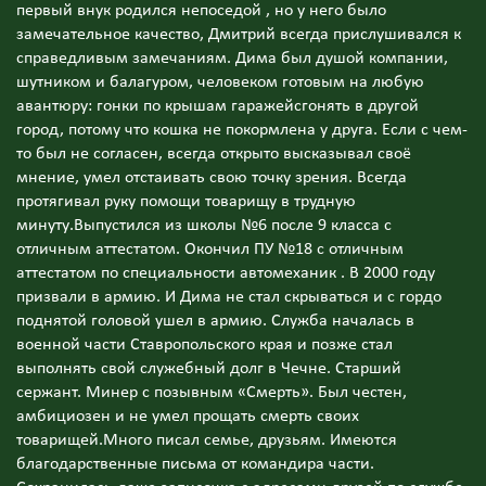
первый внук родился непоседой , но у него было
замечательное качество, Дмитрий всегда прислушивался к
справедливым замечаниям. Дима был душой компании,
шутником и балагуром, человеком готовым на любую
авантюру: гонки по крышам гаражейсгонять в другой
город, потому что кошка не покормлена у друга. Если с чем-
то был не согласен, всегда открыто высказывал своё
мнение, умел отстаивать свою точку зрения. Всегда
протягивал руку помощи товарищу в трудную
минуту.Выпустился из школы №6 после 9 класса с
отличным аттестатом. Окончил ПУ №18 с отличным
аттестатом по специальности автомеханик . В 2000 году
призвали в армию. И Дима не стал скрываться и с гордо
поднятой головой ушел в армию. Служба началась в
военной части Ставропольского края и позже стал
выполнять свой служебный долг в Чечне. Старший
сержант. Минер с позывным «Смерть». Был честен,
амбициозен и не умел прощать смерть своих
товарищей.Много писал семье, друзьям. Имеются
благодарственные письма от командира части.