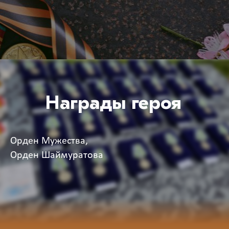
Награды героя
Орден Мужества,
Орден Шаймуратова