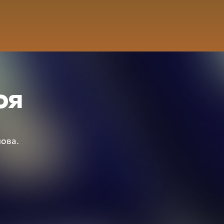
оя
лова.