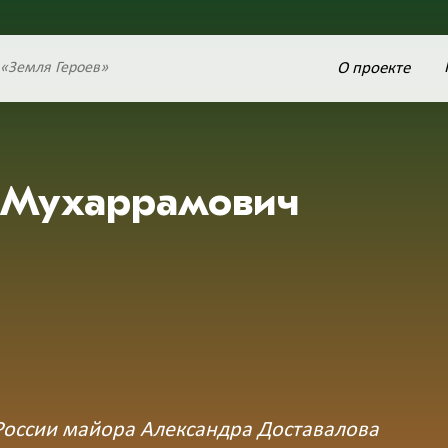
О проекте
 «Земля Героев»
 Мухаррамович
России майора Александра Доставалова