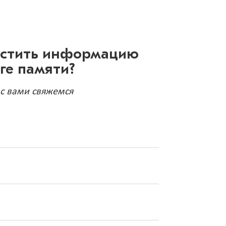
естить информацию
иге памяти?
 с вами свяжемся