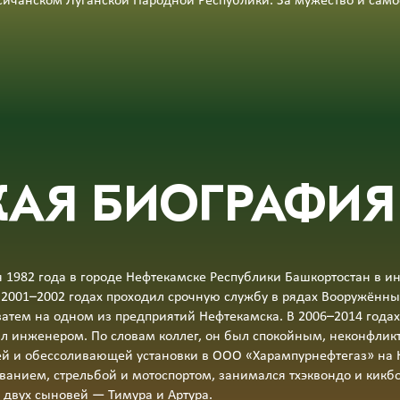
сичанском Луганской Народной Республики. За мужество и сам
АЯ БИОГРАФИЯ
1982 года в городе Нефтекамске Республики Башкортостан в и
В 2001–2002 годах проходил срочную службу в рядах Вооружённы
затем на одном из предприятий Нефтекамска. В 2006–2014 годах
ал инженером. По словам коллег, он был спокойным, неконфли
й и обессоливающей установки в ООО «Харампурнефтегаз» на 
ванием, стрельбой и мотоспортом, занимался тхэквондо и кикб
 двух сыновей — Тимура и Артура.