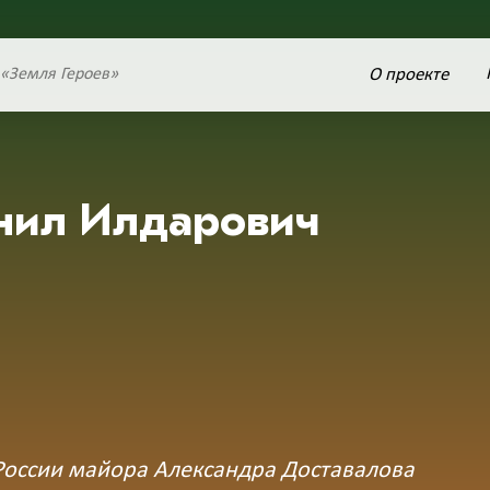
О проекте
 «Земля Героев»
ил Илдарович
России майора Александра Доставалова