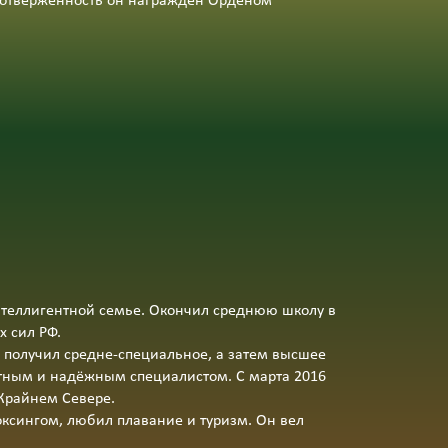
оотверженность он награждён Орденом
нтеллигентной семье. Окончил среднюю школу в
х сил РФ.
 получил средне‑специальное, а затем высшее
ктным и надёжным специалистом. С марта 2016
Крайнем Севере.
оксингом, любил плавание и туризм. Он вел