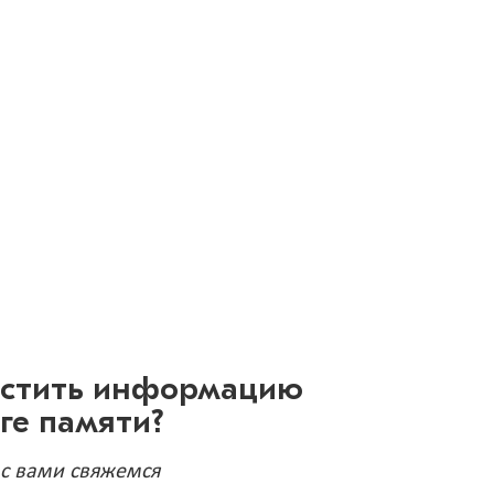
естить информацию
иге памяти?
 с вами свяжемся