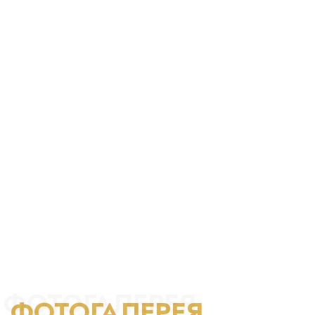
дело и выполнение
должностных обязанностей. Всегда был жизнерадостным,
улыбчивым, любящим
жизнь человеком, трудолюбивым, доброжелательным и
безотказным, всегда
приходил на помощь, кто бы его не просил.
За период прохождения службы имеет немало наград и
благодарностей .
Семейное положение: женат. Отец четверых детей и один
внук
ФОТОГАЛЕРЕЯ
ФОТОГАЛЕРЕЯ