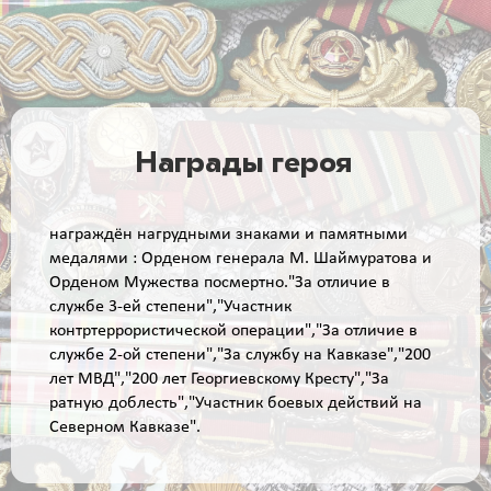
Награды героя
награждён нагрудными знаками и памятными
медалями : Орденом генерала М. Шаймуратова и
Орденом Мужества посмертно."За отличие в
службе 3-ей степени","Участник
контртеррористической операции","За отличие в
службе 2-ой степени","За службу на Кавказе","200
лет МВД","200 лет Георгиевскому Кресту","За
ратную доблесть","Участник боевых действий на
Северном Кавказе".