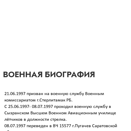
дисциплинирован.Заместитель командира взвода
-Командир отделения ВЧ, младший сержант, погиб
13.06.2023 в Луганской области.
ВОЕННАЯ БИОГРАФИЯ
21.06.1997 призван на военную службу Военным
комиссариатом г.Стерлитамак РБ.
С 25.06.1997- 08.07.1997 проходил военную службу в
Сызранском Высшем Военном Авиационным училище
лётчиков в должности стрелка.
08.07.1997 переведен в ВЧ 15577 г.Пугачев Саратовской