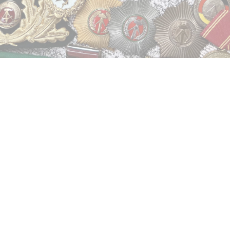
О герое
Родился 11.07.1978 г. Уроженец города Стерлитамак
Республики Башкортостан. Учился в средней школе №3 с 2
по 8 классы .В 1997г. поступает в Стерлитамакское
профессионально-техническое училище-77, по
специальности тракторист, машинист широкого
профиля.21.06.1997 года призван на военную службу
военным комиссариатом города Стерлитамак Республики
Башкортостан.С 25.06.1997 года по 08.07.1997 года