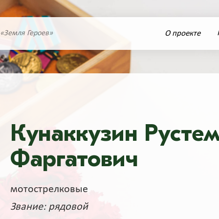
О проекте
 «Земля Героев»
Кунаккузин Русте
Фаргатович
мотострелковые
Звание: рядовой