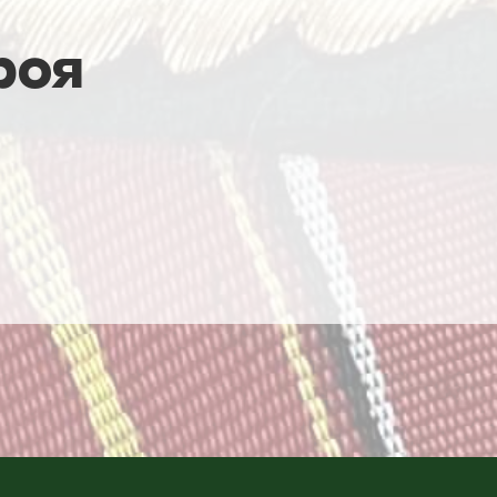
роя
а